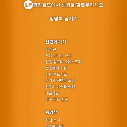
깐징월드에서 션윈을 팔로우하세요
방명록 남기기
션윈에 대해
20주년
처음 만나는 션윈
션윈 심포니 오케스트라
션윈에서의 삶
션윈 팩트시트
우리가 직면한 도전
션윈의 예술과 영성
예술가들
자주 묻는 질문
동영상
최신 소식
션윈에 대해