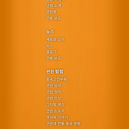
단원 소개
관람평
언론 보도
뉴스
새로운 소식
뉴스
블로그
언론 보도
션윈 탐험
중국고전무용
션윈 음악
션윈 성악
션윈 의상
디지털 영상
션윈 소도구
역사와 이야기
션윈과 전통 중국 문화