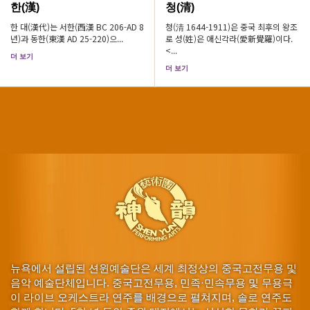
한(漢)
청(清)
한 대(漢代)는 서한(西漢 BC 206-AD 8
청(清 1644-1911)은 중국 최후의 왕조
년)과 동한(東漢 AD 25-220)으...
로 성(姓)은 애신각라(愛新覺羅)이다.
<...
더 보기
더 보기
뉴욕에서 설립된 션윈예술단은 세계 최정상의 중국고전무용 및
음악 예술단체입니다. 중국고전무용, 민족·민속무용 및 무용극
이 라이브 오케스트라 연주를 배경으로 펼쳐지며, 솔로 연주도