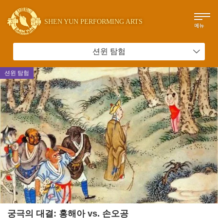
SHEN YUN PERFORMING ARTS
메뉴
션윈 탐험
션윈 탐험
궁극의 대결: 홍해아 vs. 손오공