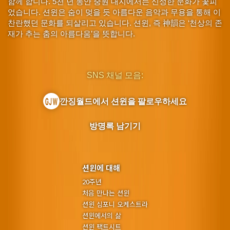
함께 합니다. 5천 년 동안 중원 대지에서는 신성한 문화가 꽃피
었습니다. 션윈은 숨이 멎을 듯 아름다운 음악과 무용을 통해 이
찬란했던 문화를 되살리고 있습니다. 션윈, 즉 神韻은 ‘천상의 존
재가 추는 춤의 아름다움’을 뜻합니다.
SNS 채널 모음:
깐징월드에서 션윈을 팔로우하세요
방명록 남기기
션윈에 대해
20주년
처음 만나는 션윈
션윈 심포니 오케스트라
션윈에서의 삶
션윈 팩트시트