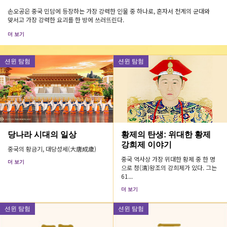
손오공은 중국 민담에 등장하는 가장 강력한 인물 중 하나로, 혼자서 천계의 군대와
맞서고 가장 강력한 요괴를 한 방에 쓰러뜨린다.
더 보기
션윈 탐험
션윈 탐험
당나라 시대의 일상
황제의 탄생: 위대한 황제
강희제 이야기
중국의 황금기, 대당성세(大唐成歲)
중국 역사상 가장 위대한 황제 중 한 명
더 보기
으로 청(淸)왕조의 강희제가 있다. 그는
61...
더 보기
션윈 탐험
션윈 탐험