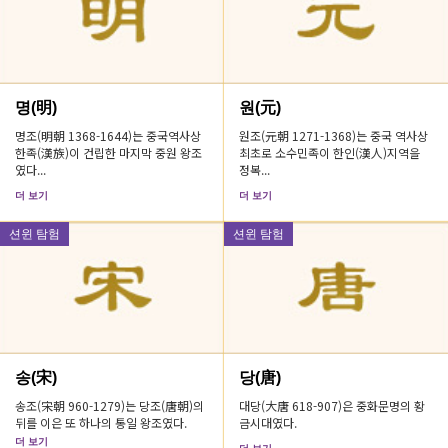
명(明)
원(元)
명조(明朝 1368-1644)는 중국역사상
원조(元朝 1271-1368)는 중국 역사상
한족(漢族)이 건립한 마지막 중원 왕조
최초로 소수민족이 한인(漢人)지역을
였다...
정복...
더 보기
더 보기
션윈 탐험
션윈 탐험
송(宋)
당(唐)
송조(宋朝 960-1279)는 당조(唐朝)의
대당(大唐 618-907)은 중화문명의 황
뒤를 이은 또 하나의 통일 왕조였다.
금시대였다.
더 보기