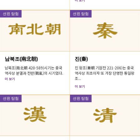
더 보기
션윈 탐험
션윈 탐험
남북조(南北朝)
진(秦)
남북조(南北朝 420-589)시기는 중국
진 왕조(秦朝 기원전 221-206)는 중국
역사상 분열과 전란(戰亂)의 시기였다.
역사상 최초이자 또 가장 단명한 통일왕
조...
더 보기
더 보기
션윈 탐험
션윈 탐험