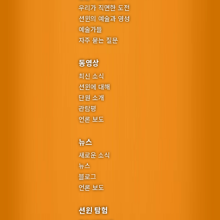
우리가 직면한 도전
션윈의 예술과 영성
예술가들
자주 묻는 질문
동영상
최신 소식
션윈에 대해
단원 소개
관람평
언론 보도
뉴스
새로운 소식
뉴스
블로그
언론 보도
션윈 탐험