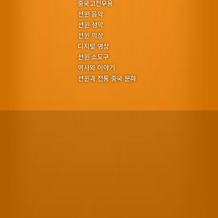
중국고전무용
션윈 음악
션윈 성악
션윈 의상
디지털 영상
션윈 소도구
역사와 이야기
션윈과 전통 중국 문화