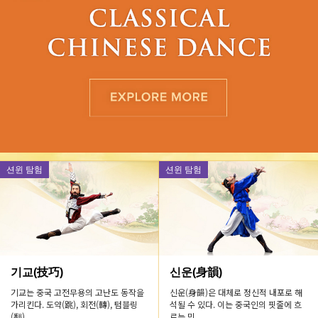
션윈 탐험
션윈 탐험
기교(技巧)
신운(身韻)
기교는 중국 고전무용의 고난도 동작을
신운(身韻)은 대체로 정신적 내포로 해
가리킨다. 도약(跳), 회전(轉), 텀블링
석될 수 있다. 이는 중국인의 핏줄에 흐
(翻)...
르는 민...