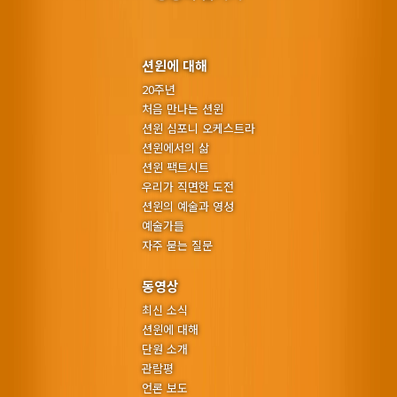
션윈에 대해
20주년
처음 만나는 션윈
션윈 심포니 오케스트라
션윈에서의 삶
션윈 팩트시트
우리가 직면한 도전
션윈의 예술과 영성
예술가들
자주 묻는 질문
동영상
최신 소식
션윈에 대해
단원 소개
관람평
언론 보도