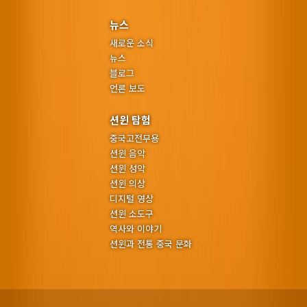
뉴스
새로운 소식
뉴스
블로그
언론 보도
션윈 탐험
중국고전무용
션윈 음악
션윈 성악
션윈 의상
디지털 영상
션윈 소도구
역사와 이야기
션윈과 전통 중국 문화