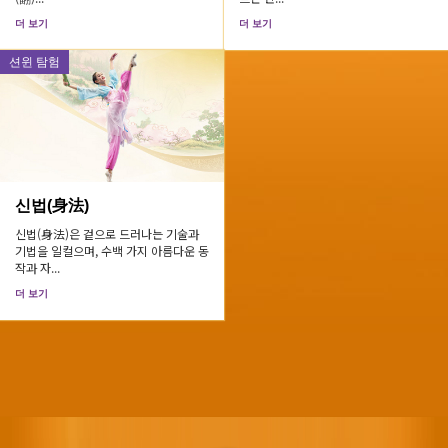
더 보기
더 보기
션윈 탐험
신법(身法)
신법(身法)은 겉으로 드러나는 기술과
기법을 일컬으며, 수백 가지 아름다운 동
작과 자...
더 보기