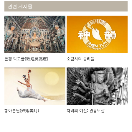
관련 게시물
돈황 막고굴(敦煌莫高窟)
소림사의 승려들
항아분월(嫦娥奔月)
자비의 여신: 관음보살