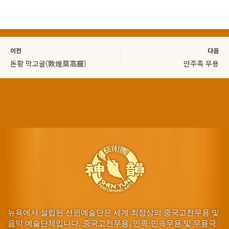
이전
다음
돈황 막고굴(敦煌莫高窟)
만주족 무용
뉴욕에서 설립된 션윈예술단은 세계 최정상의 중국고전무용 및
음악 예술단체입니다. 중국고전무용, 민족·민속무용 및 무용극