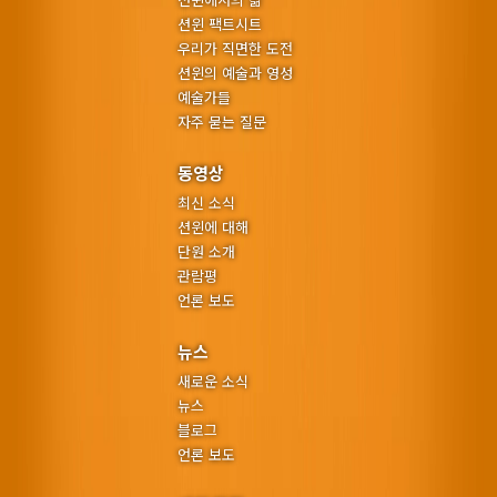
션윈 팩트시트
우리가 직면한 도전
션윈의 예술과 영성
예술가들
자주 묻는 질문
동영상
최신 소식
션윈에 대해
단원 소개
관람평
언론 보도
뉴스
새로운 소식
뉴스
블로그
언론 보도