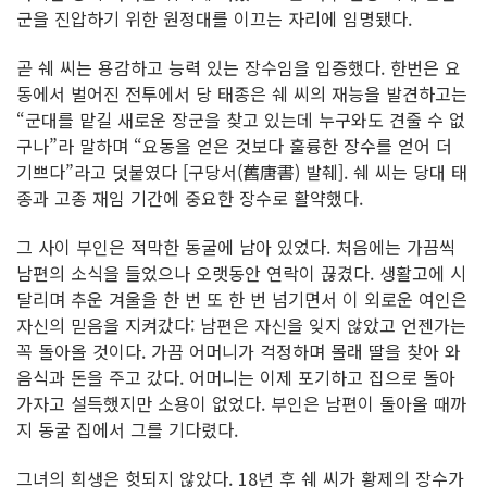
군을 진압하기 위한 원정대를 이끄는 자리에 임명됐다.
곧 쉐 씨는 용감하고 능력 있는 장수임을 입증했다. 한번은 요
동에서 벌어진 전투에서 당 태종은 쉐 씨의 재능을 발견하고는
“군대를 맡길 새로운 장군을 찾고 있는데 누구와도 견줄 수 없
구나”라 말하며 “요동을 얻은 것보다 훌륭한 장수를 얻어 더
기쁘다”라고 덧붙였다 [구당서(舊唐書) 발췌]. 쉐 씨는 당대 태
종과 고종 재임 기간에 중요한 장수로 활약했다.
그 사이 부인은 적막한 동굴에 남아 있었다. 처음에는 가끔씩
남편의 소식을 들었으나 오랫동안 연락이 끊겼다. 생활고에 시
달리며 추운 겨울을 한 번 또 한 번 넘기면서 이 외로운 여인은
자신의 믿음을 지켜갔다: 남편은 자신을 잊지 않았고 언젠가는
꼭 돌아올 것이다. 가끔 어머니가 걱정하며 몰래 딸을 찾아 와
음식과 돈을 주고 갔다. 어머니는 이제 포기하고 집으로 돌아
가자고 설득했지만 소용이 없었다. 부인은 남편이 돌아올 때까
지 동굴 집에서 그를 기다렸다.
그녀의 희생은 헛되지 않았다. 18년 후 쉐 씨가 황제의 장수가