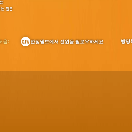
들
묻는 질문
모음:
방명
깐징월드에서 션윈을 팔로우하세요