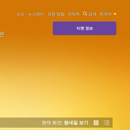
보도
뉴스레터
션윈 탐험
연락처
검색
한국어
티켓 정보
질문
현재 화면:
썸네일 보기