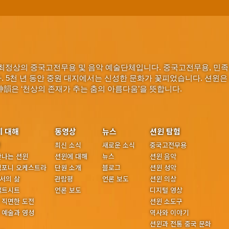
최정상의 중국고전무용 및 음악 예술단체입니다. 중국고전무용, 민족
다. 5천 년 동안 중원 대지에서는 신성한 문화가 꽃피었습니다. 션윈은
神韻은 ‘천상의 존재가 추는 춤의 아름다움’을 뜻합니다.
에 대해
동영상
뉴스
션윈 탐험
년
최신 소식
새로운 소식
중국고전무용
만나는 션윈
션윈에 대해
뉴스
션윈 음악
심포니 오케스트라
단원 소개
블로그
션윈 성악
서의 삶
관람평
언론 보도
션윈 의상
팩트시트
언론 보도
디지털 영상
 직면한 도전
션윈 소도구
 예술과 영성
역사와 이야기
션윈과 전통 중국 문화