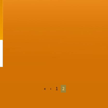
«
‹
1
2