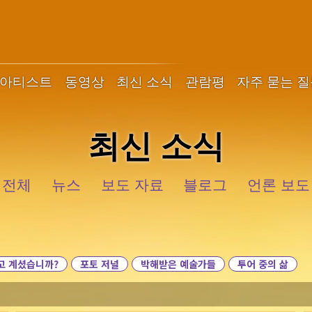
아티스트
동영상
최신 소식
관람평
자주 묻는 
최신 소식
전체
뉴스
보도 자료
블로그
언론 보도
고 계셨습니까?
포토 저널
박해받은 예술가들
투어 중의 삶