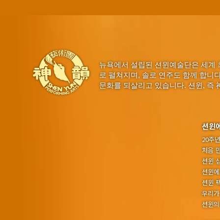
뉴욕에서 설립된 션윈예술단은 세계 
로 펼쳐지며, 솔로 연주도 함께 합니
문화를 되살리고 있습니다. 션윈, 즉 
션윈
20주
처음 
션윈 
션윈에
션윈 
우리가
션윈의