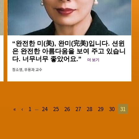
“완전한 미(美), 완미(完美)입니다. 션윈
은 완전한 아름다움을 보여 주고 있습니
다. 너무너무 좋았어요.”
더 보기
정소영,
무용과 교수
...
«
‹
1
24
25
26
27
28
29
30
31