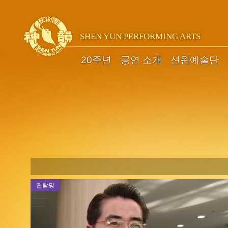
SHEN YUN PERFORMING ARTS
20주년
공연 소개
션윈예술단
관람평