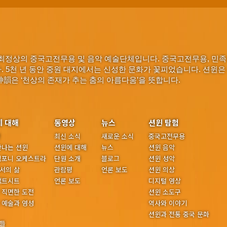
최정상의 중국고전무용 및 음악 예술단체입니다. 중국고전무용, 민족
다. 5천 년 동안 중원 대지에서는 신성한 문화가 꽃피었습니다. 션윈은
神韻은 ‘천상의 존재가 추는 춤의 아름다움’을 뜻합니다.
에 대해
동영상
뉴스
션윈 탐험
년
최신 소식
새로운 소식
중국고전무용
만나는 션윈
션윈에 대해
뉴스
션윈 음악
심포니 오케스트라
단원 소개
블로그
션윈 성악
서의 삶
관람평
언론 보도
션윈 의상
팩트시트
언론 보도
디지털 영상
 직면한 도전
션윈 소도구
 예술과 영성
역사와 이야기
션윈과 전통 중국 문화
들