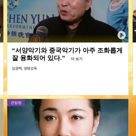
“서양악기와 중국악기가 아주 조화롭게
잘 융화되어 있다.”
더 보기
임권택,
영화감독
관람평