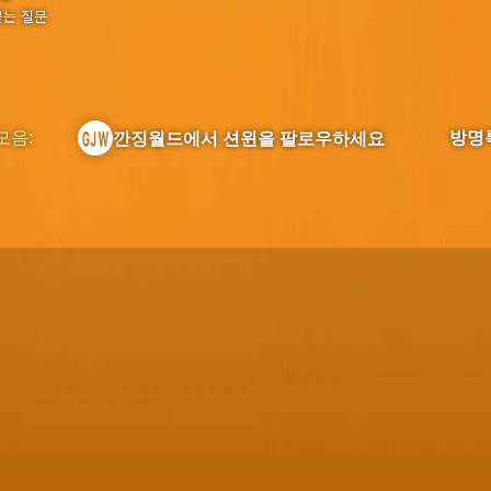
묻는 질문
모음:
방명
깐징월드에서 션윈을 팔로우하세요