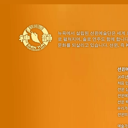
뉴욕에서 설립된 션윈예술단은 세계 
로 펼쳐지며, 솔로 연주도 함께 합니
문화를 되살리고 있습니다. 션윈, 즉 
션윈
20주
처음 
션윈 
션윈에
션윈 
우리가
션윈의
예술가