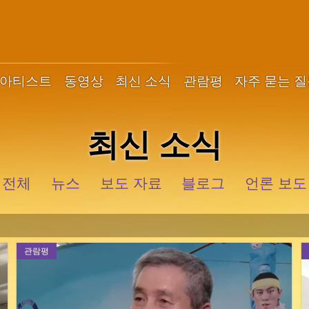
아티스트
동영상
최신 소식
관람평
자주 묻는 
최신 소식
전체
뉴스
보도 자료
블로그
언론 보도
관람평