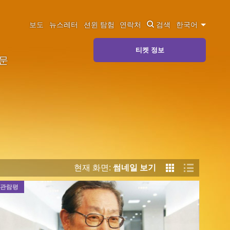
보도
뉴스레터
션윈 탐험
연락처
검색
한국어
티켓 정보
질문
현재 화면:
썸네일 보기
관람평