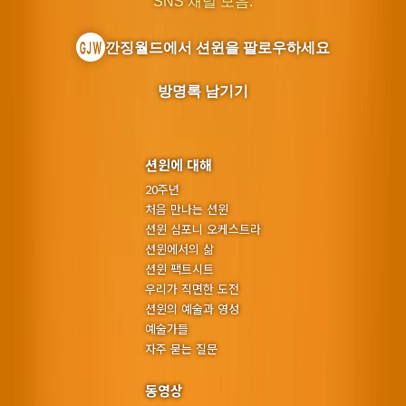
SNS 채널 모음:
깐징월드에서 션윈을 팔로우하세요
방명록 남기기
션윈에 대해
20주년
처음 만나는 션윈
션윈 심포니 오케스트라
션윈에서의 삶
션윈 팩트시트
우리가 직면한 도전
션윈의 예술과 영성
예술가들
자주 묻는 질문
동영상