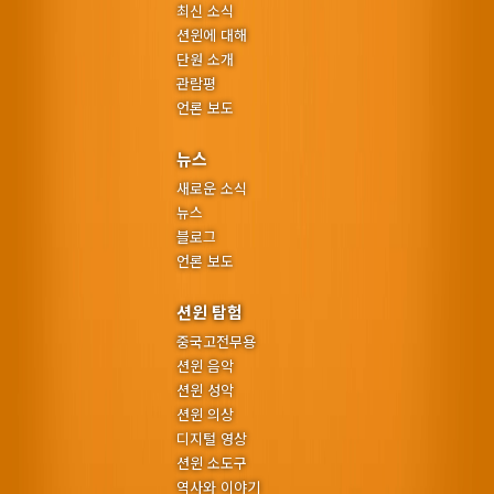
최신 소식
션윈에 대해
단원 소개
관람평
언론 보도
뉴스
새로운 소식
뉴스
블로그
언론 보도
션윈 탐험
중국고전무용
션윈 음악
션윈 성악
션윈 의상
디지털 영상
션윈 소도구
역사와 이야기