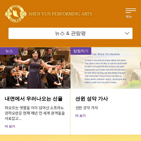
SHEN YUN PERFORMING ARTS
메뉴
뉴스 & 관람평
뉴스
탐험하기
내면에서 우러나오는 선율
션윈 성악 가사
떠오르는 샛별을 이미 넘어선 소프라노
션윈 성악 가사
겅하오란은 현재 매년 전 세계 관객들을
더 보기
사로잡고...
더 보기