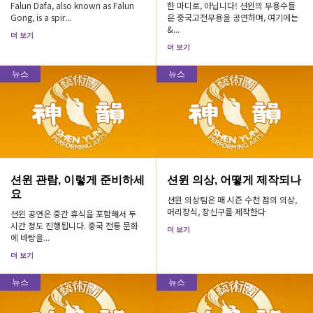
Falun Dafa, also known as Falun
한 마디로, 아닙니다! 션윈의 무용수들
Gong, is a spir...
은 중국고전무용을 공연하며, 여기에는
&...
더 보기
더 보기
뉴스
뉴스
션윈 관람, 이렇게 준비하세
션윈 의상, 어떻게 제작되나
요
션윈 의상팀은 매 시즌 수천 점의 의상,
머리장식, 장신구를 제작한다
션윈 공연은 중간 휴식을 포함해서 두
시간 정도 진행됩니다. 중국 전통 문화
더 보기
에 바탕을...
더 보기
뉴스
뉴스