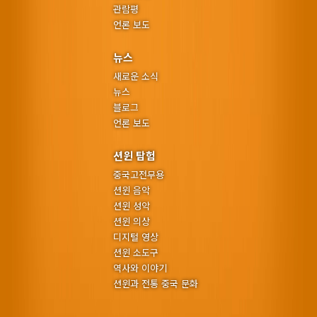
관람평
언론 보도
뉴스
새로운 소식
뉴스
블로그
언론 보도
션윈 탐험
중국고전무용
션윈 음악
션윈 성악
션윈 의상
디지털 영상
션윈 소도구
역사와 이야기
션윈과 전통 중국 문화