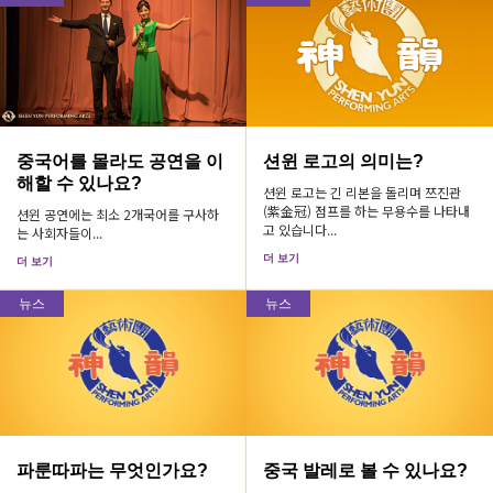
중국어를 몰라도 공연을 이
션윈 로고의 의미는?
해할 수 있나요?
션윈 로고는 긴 리본을 돌리며 쯔진관
(紫金冠) 점프를 하는 무용수를 나타내
션윈 공연에는 최소 2개국어를 구사하
고 있습니다...
는 사회자들이...
더 보기
더 보기
뉴스
뉴스
파룬따파는 무엇인가요?
중국 발레로 볼 수 있나요?