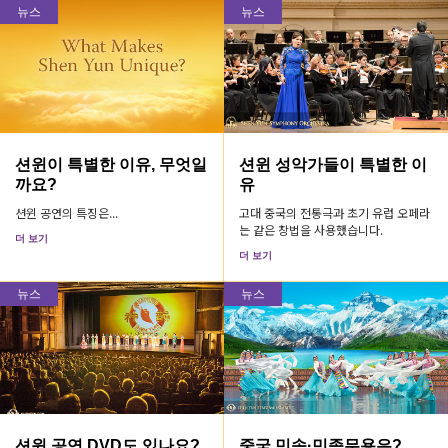
뉴스
뉴스
션윈이 특별한 이유, 무엇일
션윈 성악가들이 특별한 이
까요?
유
션윈 공연의 특징은...
고대 중국의 전통극과 초기 유럽 오페라
는 같은 창법을 사용했습니다.
더 보기
더 보기
뉴스
뉴스
션윈 공연 DVD도 있나요?
중국 민속·민족무용은?