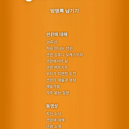
방명록 남기기
션윈에 대해
20주년
처음 만나는 션윈
션윈 심포니 오케스트라
션윈에서의 삶
션윈 팩트시트
우리가 직면한 도전
션윈의 예술과 영성
예술가들
자주 묻는 질문
동영상
최신 소식
션윈에 대해
단원 소개