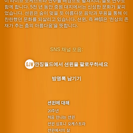
이 라이브 오케스트라 연주를 배경으로 펼쳐지며, 솔로 연주도
함께 합니다. 5천 년 동안 중원 대지에서는 신성한 문화가 꽃피
었습니다. 션윈은 숨이 멎을 듯 아름다운 음악과 무용을 통해 이
찬란했던 문화를 되살리고 있습니다. 션윈, 즉 神韻은 ‘천상의 존
재가 추는 춤의 아름다움’을 뜻합니다.
SNS 채널 모음:
깐징월드에서 션윈을 팔로우하세요
방명록 남기기
션윈에 대해
20주년
처음 만나는 션윈
션윈 심포니 오케스트라
션윈에서의 삶