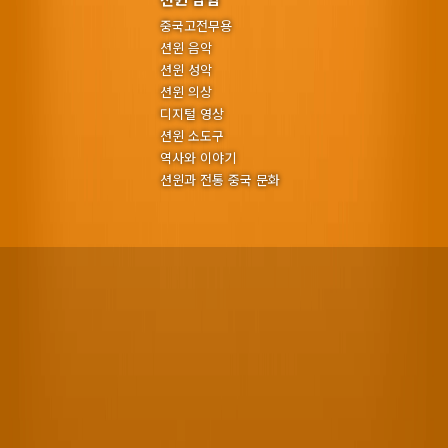
중국고전무용
션윈 음악
션윈 성악
션윈 의상
디지털 영상
션윈 소도구
역사와 이야기
션윈과 전통 중국 문화