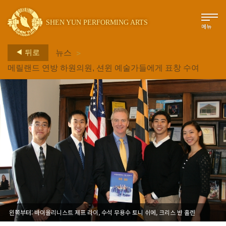
SHEN YUN PERFORMING ARTS
메뉴
>
뒤로
뉴스
메릴랜드 연방 하원의원, 션윈 예술가들에게 표창 수여
왼쪽부터: 바이올리니스트 제프 라이, 수석 무용수 토니 쉬에, 크리스 반 홀렌
의원, 무용수 브라이언 니에, 수석 무용수 파우스티나 쿽