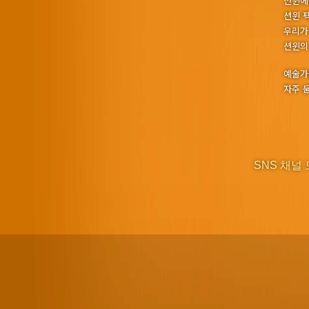
션윈에
션윈 
우리가
션윈의
예술가
자주 
SNS 채널 