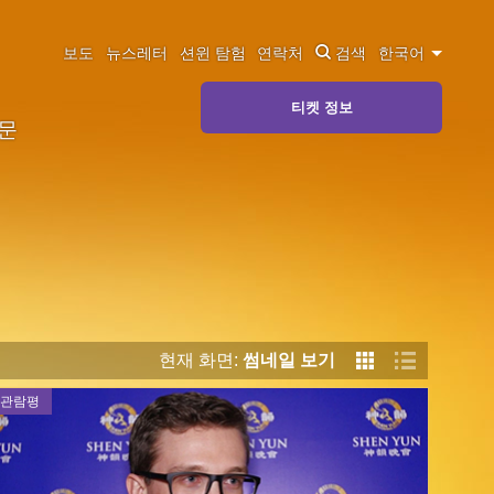
보도
뉴스레터
션윈 탐험
연락처
검색
한국어
티켓 정보
질문
현재 화면:
썸네일 보기
관람평