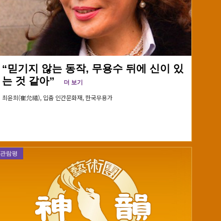
“믿기지 않는 동작, 무용수 뒤에 신이 있
는 것 같아”
더 보기
최윤희(崔允禧),
입춤 인간문화재, 한국무용가
관람평