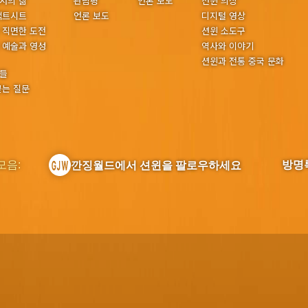
서의 삶
관람평
언론 보도
션윈 의상
팩트시트
언론 보도
디지털 영상
 직면한 도전
션윈 소도구
 예술과 영성
역사와 이야기
션윈과 전통 중국 문화
들
묻는 질문
모음:
방명
깐징월드에서 션윈을 팔로우하세요