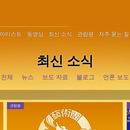
아티스트
동영상
최신 소식
관람평
자주 묻는 
최신 소식
전체
뉴스
보도 자료
블로그
언론 보도
관람평