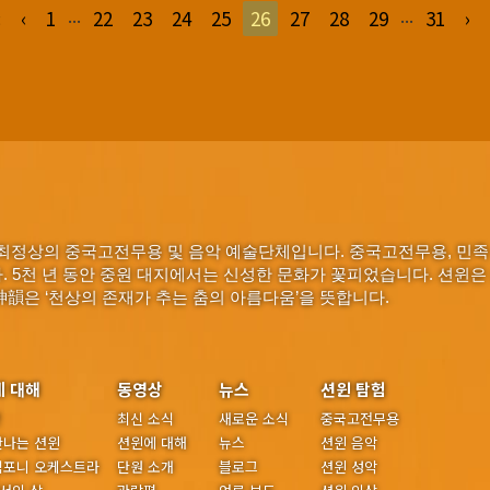
...
...
«
‹
1
22
23
24
25
26
27
28
29
31
›
최정상의 중국고전무용 및 음악 예술단체입니다. 중국고전무용, 민족
다. 5천 년 동안 중원 대지에서는 신성한 문화가 꽃피었습니다. 션윈은
神韻은 ‘천상의 존재가 추는 춤의 아름다움’을 뜻합니다.
에 대해
동영상
뉴스
션윈 탐험
년
최신 소식
새로운 소식
중국고전무용
만나는 션윈
션윈에 대해
뉴스
션윈 음악
심포니 오케스트라
단원 소개
블로그
션윈 성악