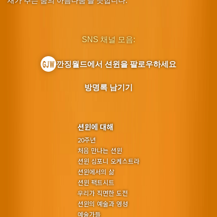
재가 추는 춤의 아름다움’을 뜻합니다.
SNS 채널 모음:
깐징월드에서 션윈을 팔로우하세요
방명록 남기기
션윈에 대해
20주년
처음 만나는 션윈
션윈 심포니 오케스트라
션윈에서의 삶
션윈 팩트시트
우리가 직면한 도전
션윈의 예술과 영성
예술가들