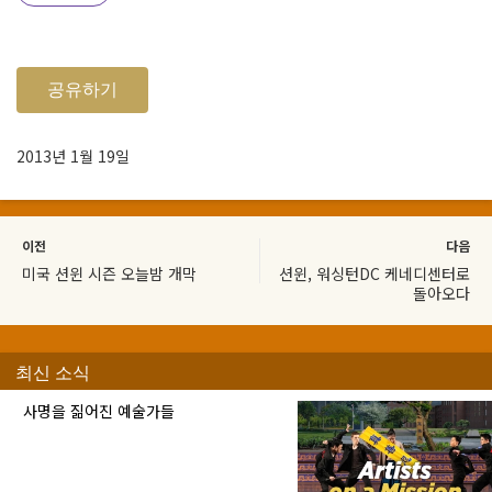
공유하기
2013년 1월 19일
이전
다음
미국 션윈 시즌 오늘밤 개막
션윈, 워싱턴DC 케네디센터로
돌아오다
최신 소식
사명을 짊어진 예술가들