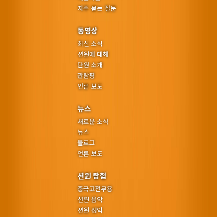
자주 묻는 질문
동영상
최신 소식
션윈에 대해
단원 소개
관람평
언론 보도
뉴스
새로운 소식
뉴스
블로그
언론 보도
션윈 탐험
중국고전무용
션윈 음악
션윈 성악